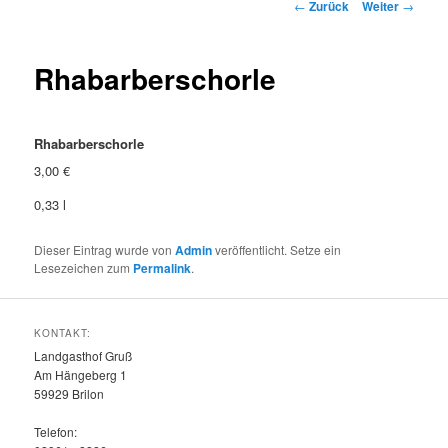
Beitragsnavigation
←
Zurück
Weiter
→
Rhabarberschorle
Rhabarberschorle
3,00 €
0,33 l
Dieser Eintrag wurde von
Admin
veröffentlicht. Setze ein
Lesezeichen zum
Permalink
.
KONTAKT:
Landgasthof Gruß
Am Hängeberg 1
59929 Brilon
Telefon: