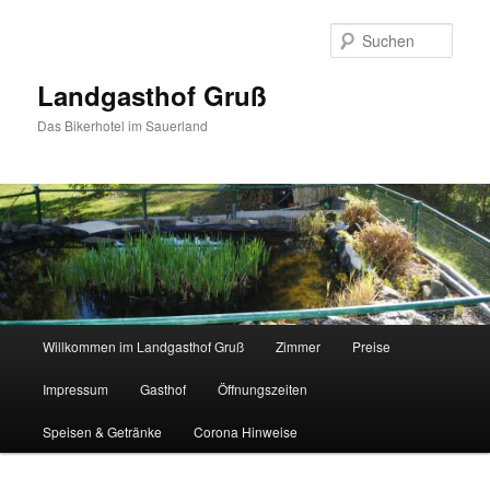
Zum
Inhalt
Such
wechseln
Landgasthof Gruß
Das Bikerhotel im Sauerland
Hauptmenü
Willkommen im Landgasthof Gruß
Zimmer
Preise
Impressum
Gasthof
Öffnungszeiten
Speisen & Getränke
Corona Hinweise