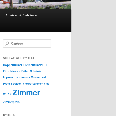
Speisen & Getränke
S
u
c
h
SCHLAGWORTWOLKE
e
Doppelzimmer
Dreibettzimmer
EC
n
Einzelzimmer
Föhn
Getränke
Impressum
maestro
Mastercard
Preis
Speisen
Vierbettzimmer
Visa
Zimmer
WLAN
Zimmerpreis
EVENTS