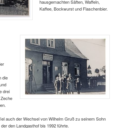
hausgemachten Säften, Waffeln,
Kaffee, Bockwurst und Flaschenbier.
der
 die
 und
e drei
 Zeche
en.
 fiel auch der Wechsel von Wilhelm Gruß zu seinem Sohn
der den Landgasthof bis 1992 führte.