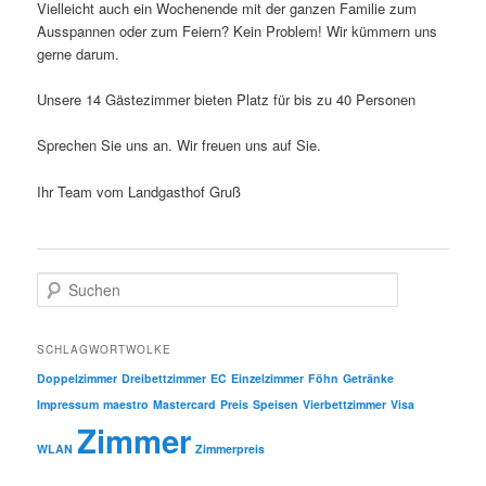
Vielleicht auch ein Wochenende mit der ganzen Familie zum
Ausspannen oder zum Feiern? Kein Problem! Wir kümmern uns
gerne darum.
Unsere 14 Gästezimmer bieten Platz für bis zu 40 Personen
Sprechen Sie uns an. Wir freuen uns auf Sie.
Ihr Team vom Landgasthof Gruß
S
u
c
h
SCHLAGWORTWOLKE
e
Doppelzimmer
Dreibettzimmer
EC
Einzelzimmer
Föhn
Getränke
n
Impressum
maestro
Mastercard
Preis
Speisen
Vierbettzimmer
Visa
Zimmer
WLAN
Zimmerpreis