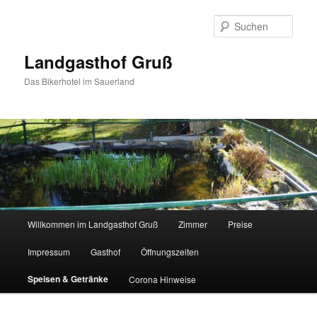
Zum
Inhalt
Such
wechseln
Landgasthof Gruß
Das Bikerhotel im Sauerland
Hauptmenü
Willkommen im Landgasthof Gruß
Zimmer
Preise
Impressum
Gasthof
Öffnungszeiten
Speisen & Getränke
Corona Hinweise