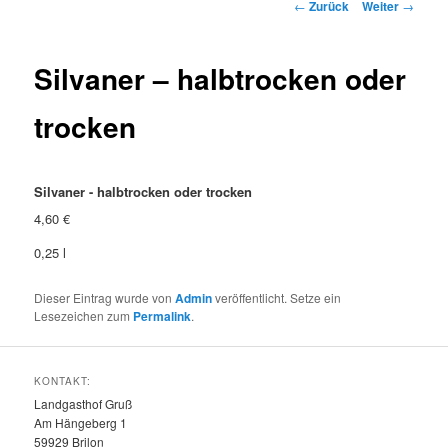
Beitragsnavigation
←
Zurück
Weiter
→
Silvaner – halbtrocken oder
trocken
Silvaner - halbtrocken oder trocken
4,60 €
0,25 l
Dieser Eintrag wurde von
Admin
veröffentlicht. Setze ein
Lesezeichen zum
Permalink
.
KONTAKT:
Landgasthof Gruß
Am Hängeberg 1
59929 Brilon