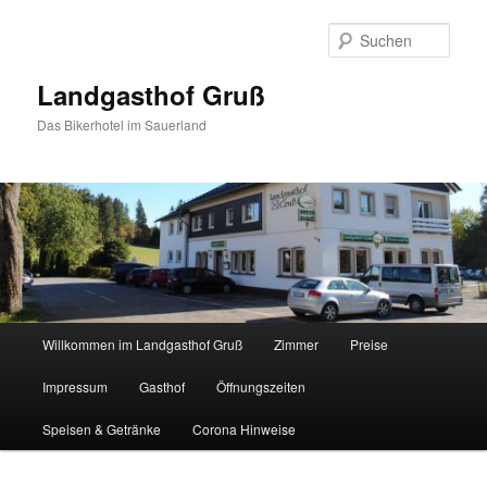
Zum
Inhalt
Such
wechseln
Landgasthof Gruß
Das Bikerhotel im Sauerland
Hauptmenü
Willkommen im Landgasthof Gruß
Zimmer
Preise
Impressum
Gasthof
Öffnungszeiten
Speisen & Getränke
Corona Hinweise