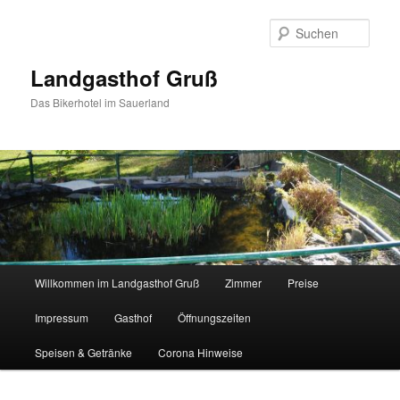
Zum
Inhalt
Such
wechseln
Landgasthof Gruß
Das Bikerhotel im Sauerland
Hauptmenü
Willkommen im Landgasthof Gruß
Zimmer
Preise
Impressum
Gasthof
Öffnungszeiten
Speisen & Getränke
Corona Hinweise