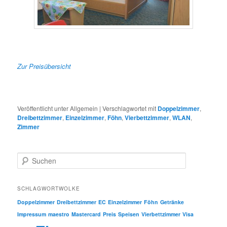
Zur Preisübersicht
Veröffentlicht unter
Allgemein
|
Verschlagwortet mit
Doppelzimmer
,
Dreibettzimmer
,
Einzelzimmer
,
Föhn
,
Vierbettzimmer
,
WLAN
,
Zimmer
S
u
c
h
SCHLAGWORTWOLKE
e
Doppelzimmer
Dreibettzimmer
EC
Einzelzimmer
Föhn
Getränke
n
Impressum
maestro
Mastercard
Preis
Speisen
Vierbettzimmer
Visa