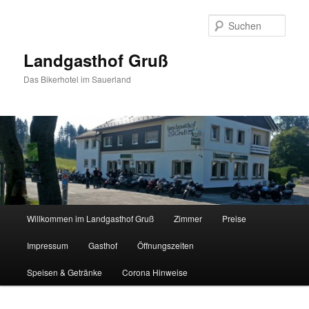
Zum
Zum
Inhalt
sekundären
Such
wechseln
Inhalt
wechseln
Landgasthof Gruß
Das Bikerhotel im Sauerland
Hauptmenü
Willkommen im Landgasthof Gruß
Zimmer
Preise
Impressum
Gasthof
Öffnungszeiten
Speisen & Getränke
Corona Hinweise