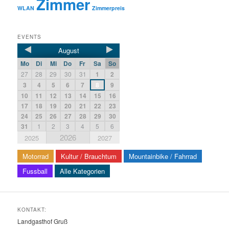
Zimmer
WLAN
Zimmerpreis
EVENTS
August
Mo
Di
Mi
Do
Fr
Sa
So
27
28
29
30
31
1
2
3
4
5
6
7
8
9
10
11
12
13
14
15
16
17
18
19
20
21
22
23
24
25
26
27
28
29
30
31
1
2
3
4
5
6
2026
2025
2027
Motorrad
Kultur / Brauchtum
Mountainbike / Fahrrad
Fussball
Alle Kategorien
KONTAKT:
Landgasthof Gruß