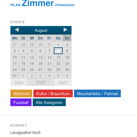
Zimmer
WLAN
Zimmerpreis
EVENTS
August
Mo
Di
Mi
Do
Fr
Sa
So
27
28
29
30
31
1
2
3
4
5
6
7
8
9
10
11
12
13
14
15
16
17
18
19
20
21
22
23
24
25
26
27
28
29
30
31
1
2
3
4
5
6
2026
2025
2027
Motorrad
Kultur / Brauchtum
Mountainbike / Fahrrad
Fussball
Alle Kategorien
KONTAKT:
Landgasthof Gruß