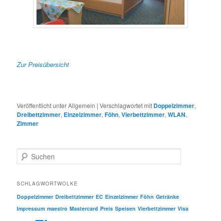
Zur Preisübersicht
Veröffentlicht unter
Allgemein
|
Verschlagwortet mit
Doppelzimmer
,
Dreibettzimmer
,
Einzelzimmer
,
Föhn
,
Vierbettzimmer
,
WLAN
,
Zimmer
S
u
c
h
SCHLAGWORTWOLKE
e
Doppelzimmer
Dreibettzimmer
EC
Einzelzimmer
Föhn
Getränke
n
Impressum
maestro
Mastercard
Preis
Speisen
Vierbettzimmer
Visa