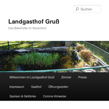
Zum
Zum
Inhalt
sekundären
Such
wechseln
Inhalt
wechseln
Landgasthof Gruß
Das Bikerhotel im Sauerland
Hauptmenü
Willkommen im Landgasthof Gruß
Zimmer
Preise
Impressum
Gasthof
Öffnungszeiten
Speisen & Getränke
Corona Hinweise